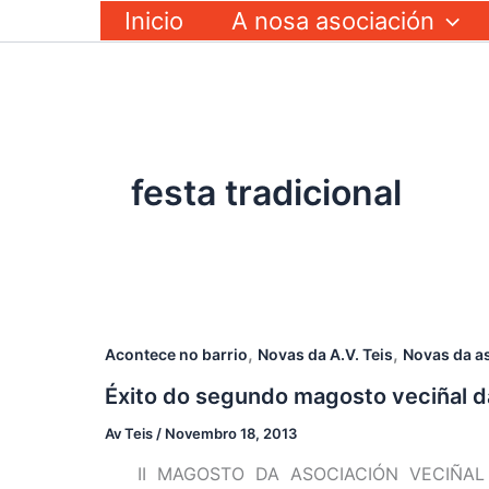
Ir
Inicio
A nosa asociación
ao
contido
festa tradicional
,
,
Acontece no barrio
Novas da A.V. Teis
Novas da a
Éxito do segundo magosto veciñal da
Av Teis
/
Novembro 18, 2013
II MAGOSTO DA ASOCIACIÓN VECIÑAL DE TE