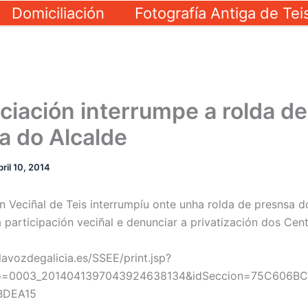
Domiciliación
Fotografía Antiga de Tei
ciación interrumpe a rolda de
a do Alcalde
bril 10, 2014
n Veciñal de Teis interrumpíu onte unha rolda de presnsa d
a participación veciñal e denunciar a privatización dos Cen
lavozdegalicia.es/SSEE/print.jsp?
do=0003_2014041397043924638134&idSeccion=75C606B
BDEA15