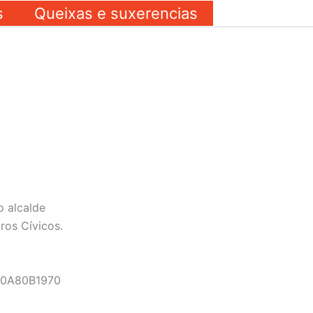
s
Queixas e suxerencias
o alcalde
tros Cívicos.
C0A80B1970