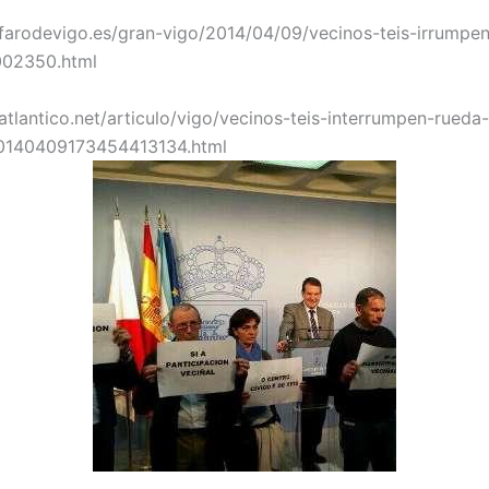
farodevigo.es/gran-vigo/2014/04/09/vecinos-teis-irrumpe
002350.html
atlantico.net/articulo/vigo/vecinos-teis-interrumpen-rueda
20140409173454413134.html