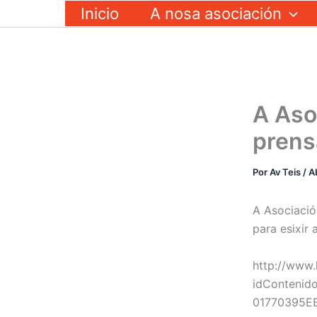
Ir
Inicio
A nosa asociación
ao
contido
A Aso
prens
Por
Av Teis
/
A
A Asociació
para esixir 
http://www.
idConteni
01770395E