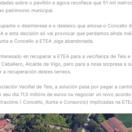
idades sobre o pavillón e agora recoñece que 51 mil metro
ao patrimonio municipal.
upante o desinterese e o desleixo que amosa o Concello d
A e esta decisión só vai provocar que perdamos aínda má
unta e Concello a ETEA ,siga abandonada.
interesado en recuperar a ETEA para a veciñanza de Teis e 
l Caballero, Alcalde de Vigo, pero para a nosa sorpresa a s
r a recuperación destes terreos.
ciación Veciñal de Teis, a solución pasa por pagar a canti
 seu día 11.5 millóns de euros ou negociar un novo acordo
stracións ( Concello, Xunta e Consorcio) implicadas na ETE