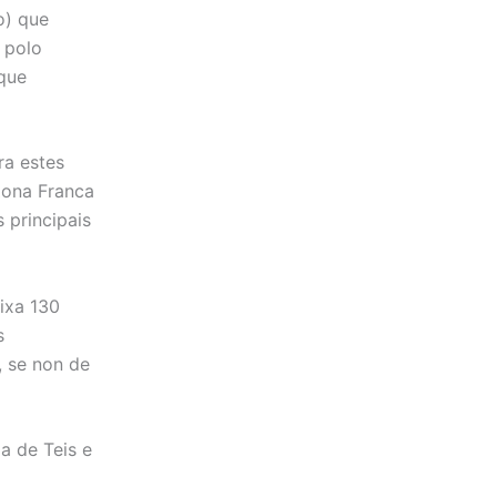
o) que
 polo
que
ra estes
Zona Franca
 principais
ixa 130
s
, se non de
a de Teis e