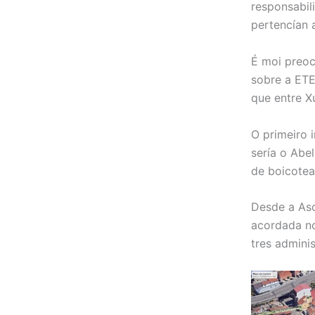
responsabil
pertencían 
É moi preoc
sobre a ETE
que entre X
O primeiro 
sería o Abe
de boicotea
Desde a Aso
acordada no
tres admini