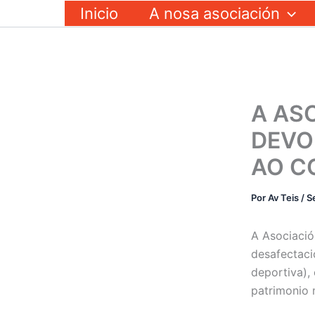
Ir
Inicio
A nosa asociación
ao
contido
A AS
DEVO
AO C
Por
Av Teis
/
S
A Asociació
desafectaci
deportiva),
patrimonio 