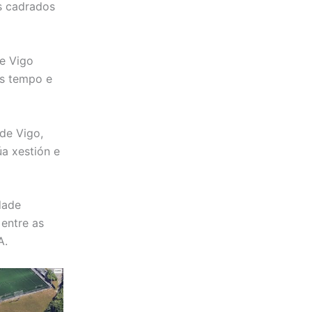
s cadrados
e Vigo
is tempo e
de Vigo,
úa xestión e
dade
 entre as
A.