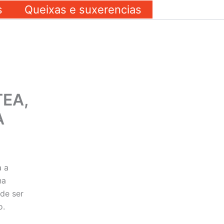
s
Queixas e suxerencias
EA,
A
a a
na
de ser
o.