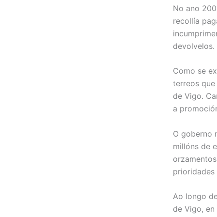
No ano 2009
recollía pa
incumprimen
devolvelos.
Como se exp
terreos que
de Vigo. Ca
a promoción
O goberno m
millóns de 
orzamentos 
prioridades 
Ao longo de
de Vigo, en