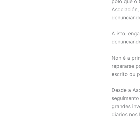
polo que o
Asociación,
denunciando
A isto, eng
denunciando 
Non é a pri
repararse p
escrito ou p
Desde a Aso
seguimento 
grandes inv
diarios nos 