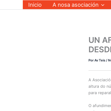
Ir
Inicio
A nosa asociación
ao
contido
UN A
DESDE
Por
Av Teis
/
N
A Asociació
altura do n
para reparal
O afundimen