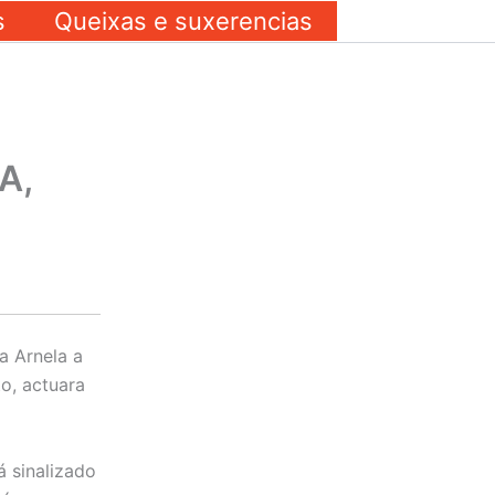
s
Queixas e suxerencias
A,
a Arnela a
o, actuara
 sinalizado