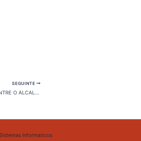
SEGUINTE
NA XUNTANZA ENTRE O ALCALDE E O SECRETARIO DE INFRAESTRUTURAS, NON HOUBO NINGÚN COMPROMISO SOBRE A AUTOESTRADA AP9.
 Sistemas Informaticos