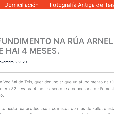
Domiciliación
Fotografía Antiga de Tei
FUNDIMENTO NA RÚA ARNEL
 HAI 4 MESES.
ovembro 5, 2020
n Veciñal de Teis, quer denunciar que un afundimento na rú
úmero 33, leva xa 4 meses, sen que a concellaría de Foment
o.
to nesta rúa produciuse a comezos do mes de xullo, e está