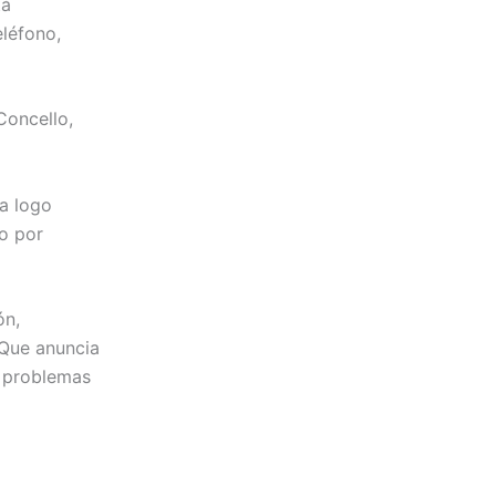
tá
eléfono,
Concello,
a logo
o por
ón,
 Que anuncia
o problemas