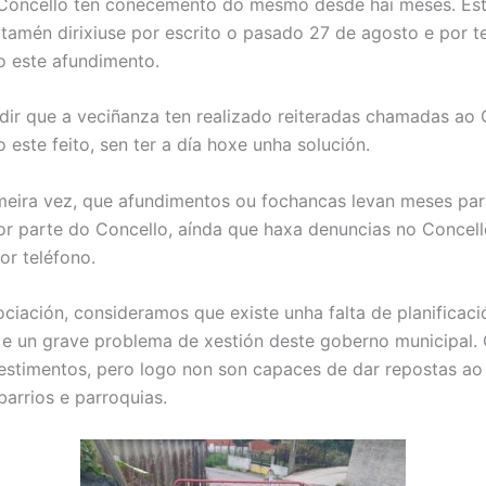
 Concello ten coñecemento do mesmo desde hai meses. Es
 tamén dirixiuse por escrito o pasado 27 de agosto e por t
 este afundimento.
adir que a veciñanza ten realizado reiteradas chamadas ao 
este feito, sen ter a día hoxe unha solución.
meira vez, que afundimentos ou fochancas levan meses par
or parte do Concello, aínda que haxa denuncias no Concell
or teléfono.
ciación, consideramos que existe unha falta de planificaci
e un grave problema de xestión deste goberno municipal.
estimentos, pero logo non son capaces de dar repostas a
barrios e parroquias.