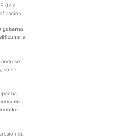
E (tele
ificación.
O goberno
ificultar e
cando se
, só se
ipar na
tonda de
ondela-
presión da