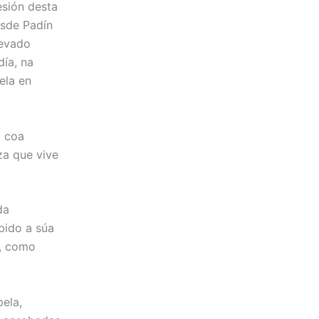
esión desta
esde Padín
levado
día, na
ela en
, coa
za que vive
da
bido a súa
s, como
ela,