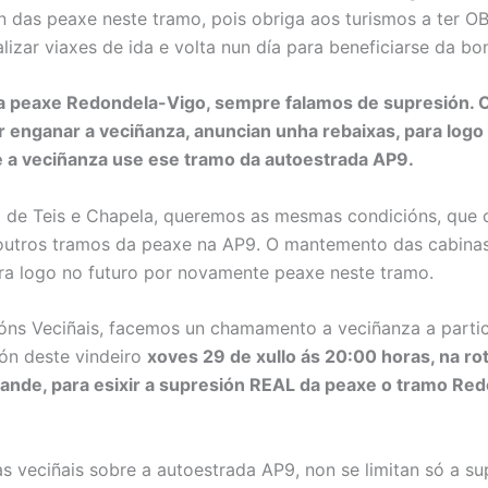
n das peaxe neste tramo, pois obriga aos turismos a ter OB
lizar viaxes de ida e volta nun día para beneficiarse da bon
a peaxe Redondela-Vigo, sempre falamos de supresión. 
r enganar a veciñanza, anuncian unha rebaixas, para logo d
 a veciñanza use ese tramo da autoestrada AP9.
 de Teis e Chapela, queremos as mesmas condicións, que 
outros tramos da peaxe na AP9. O mantemento das cabinas
ra logo no futuro por novamente peaxe neste tramo.
óns Veciñais, facemos un chamamento a veciñanza a partic
ón deste vindeiro
xoves 29 de xullo ás 20:00 horas, na ro
nde, para esixir a supresión
REAL
da peaxe o tramo Red
 veciñais sobre a autoestrada AP9, non se limitan só a su