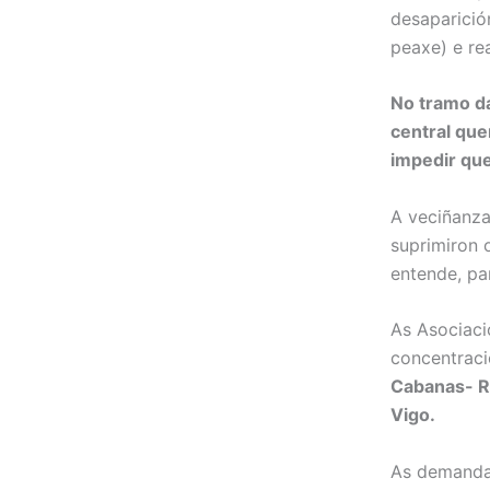
desaparició
peaxe) e rea
No tramo d
central que
impedir que
A veciñanza
suprimiron 
entende, pa
As Asociaci
concentraci
Cabanas- Ra
Vigo.
As demandas