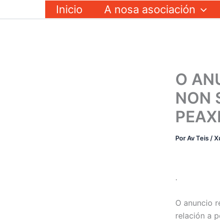
Ir
Inicio
A nosa asociación
ao
contido
O AN
NON 
PEAX
Por
Av Teis
/
X
.
O anuncio r
relación a 