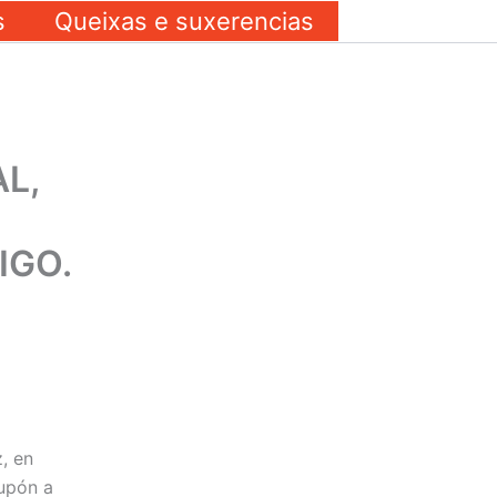
s
Queixas e suxerencias
L,
IGO.
, en
upón a