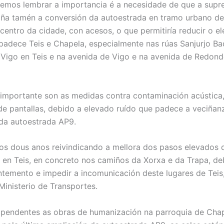
emos lembrar a importancia é a necesidade de que a supr
ña tamén a conversión da autoestrada en tramo urbano d
 centro da cidade, con acesos, o que permitiría reducir o e
 padece Teis e Chapela, especialmente nas rúas Sanjurjo Ba
 Vigo en Teis e na avenida de Vigo e na avenida de Redond
mportante son as medidas contra contaminación acústica
 de pantallas, debido a elevado ruído que padece a veciñan
da autoestrada AP9.
s dous anos reivindicando a mellora dos pasos elevados 
 en Teis, en concreto nos camiños da Xorxa e da Trapa, de
ntemento e impedir a incomunicación deste lugares de Tei
Ministerio de Transportes.
pendentes as obras de humanización na parroquia de Chap