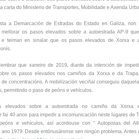
ma carta do Ministerio de Transportes, Mobilidade e Axenda Urb
sta a
Demarcación de Estradas do Estado en Galiza, non 
a mellorar
o
s pasos elevados
sobre a autoestrada AP-9
que
 e teiman en sinalar que os pasos elevados de Xorxa e a
onís.
embrar que xaneiro de 2019, diante da intención de impedi
sobre os pasos elevados nos
camiños
da Xorxa e da Trapa
 de concentracións. A
mobilización
veciñal
conseguiu daquela
s, permitindo o paso de peóns e vehículos.
s elevados sobre a autoestrada
no
camiño da Xorxa 
e
fai
40
anos para impedir a incomunicación neste lugares de T
peóns
e
vehículos, así acordouse
con “ Autopistas del Atl
o
ano 1979. Desde entón
usáronse
sen ningún problema. Antes 