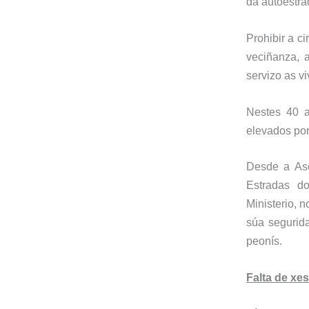
da autoestra
Prohibir a c
veciñanza, 
servizo as
v
Nestes
40
elevados por
Desde a Aso
Estradas d
Ministerio, 
súa segurid
peonís.
Falta de xe