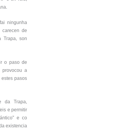
ana.
fa
i
ningunha
 carecen de
 Trapa, son
r
o paso de
, provocou a
estes pasos
e
da
Trapa,
eis
e
permitir
ántico” e
co
da existencia