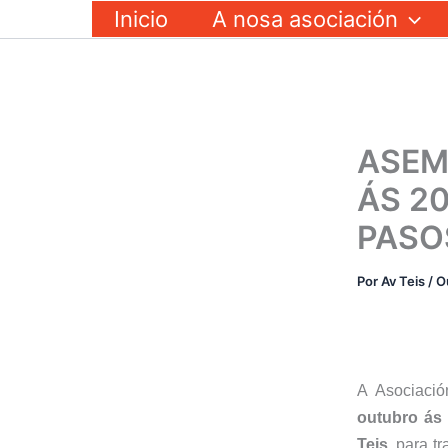
Ir
Inicio
A nosa asociación
ao
contido
ASEM
ÁS 20
PASO
Por
Av Teis
/
O
A
Asociació
outubro ás 
Teis,
para tr