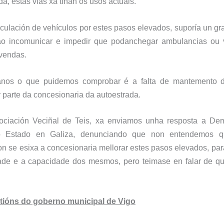
da, estas vías xa
tiñan
os
usos actuais.
irculación de vehículos por estes pasos elevados, suporía
un gr
ao
incomunicar e
impedir que podan
chegar ambulancias ou
ivendas.
anos
o que puidemos
comprobar é
a
falta de mantemento 
 parte da concesionaria da autoestrada.
ciación Veciñal de Teis, xa enviamos unha resposta a De
o Estado en Galiza, denunciando que non entendemos 
non se esixa a concesionaria mellorar estes pasos elevados, pa
ade e a capacidade dos mesmos, pero teimase en falar de q
stións do goberno municipal de Vigo