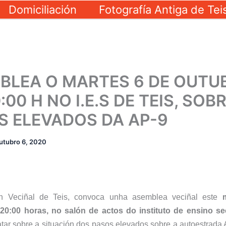
Domiciliación
Fotografía Antiga de Tei
BLEA O MARTES 6 DE OUTU
:00 H NO I.E.S DE TEIS, SOB
S ELEVADOS DA AP-9
utubro 6, 2020
n Veciñal de Teis,
convoca unha asemblea veciñal este
20:00 horas, no salón de actos do instituto de ensino s
atar sobre a situación dos pasos elevados sobre a autoestrada 