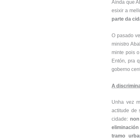
Aínda que Ab
esixir a mel
parte da ci
O pasado ve
ministro Aba
minte pois o
Entón, pra 
goberno cent
A discrimina
Unha vez 
actitude de 
cidade:
non
eliminación
tramo urb