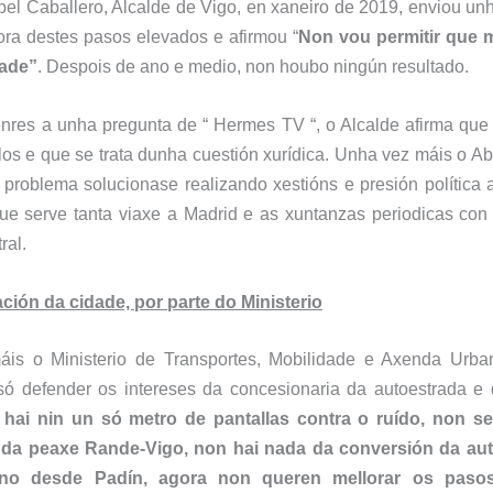
el Caballero, Alcalde de Vigo, en xaneiro de 2019, enviou unh
lora destes pasos elevados e afirmou “
Non vou permitir que 
dade”
. Despois de ano e medio, non houbo ningún resultado.
nres a unha pregunta de “ Hermes TV “, o Alcalde afirma que 
los e que se trata dunha cuestión xurídica. Unha vez máis o Ab
 problema solucionase realizando xestións e presión política a
que serve tanta viaxe a Madrid e as xuntanzas periodicas co
ral.
ción da cidade, por parte do Ministerio
máis o
Ministerio de Transportes, Mobilidade e Axenda Urba
só defender os intereses da concesionaria da autoestrada e
 hai nin un só metro de
pantallas contra o ruído
, non s
 da peaxe Rande-Vigo, non hai nada da
conversión da au
ano desde Padín, agora non queren
mellorar os paso