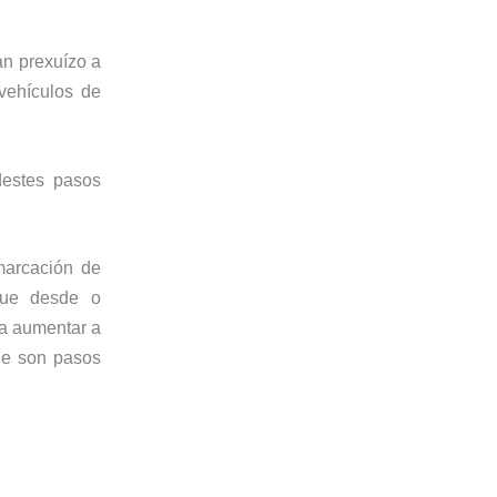
an prexuízo a
vehículos de
destes pasos
marcación de
que desde o
ra aumentar a
ue son pasos