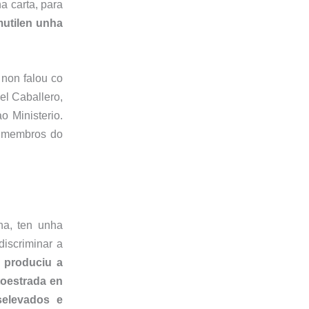
a carta, para
mutilen unha
non falou co
el Caballero,
o Ministerio.
n membros do
na, ten unha
discriminar a
e produc
iu
a
toestrada en
s
elevados e