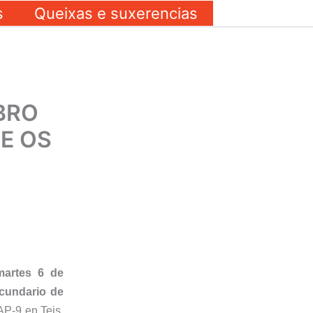
s
Queixas e suxerencias
BRO
RE OS
martes 6 de
ecundario de
AP-9 en Teis,